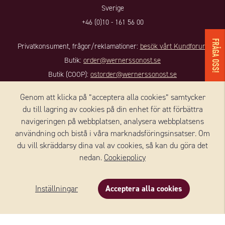
Sverige
+46 (0)10 - 161 56 00
FRÅGA OSS!
Privatkonsument, frågor/reklamationer:
besök vårt Kundforum
Butik:
order@wernerssonost.se
Butik (COOP):
ostorder@wernerssonost.se
Företagsfrågor:
info@wernerssonost.se
Genom att klicka på ”acceptera alla cookies” samtycker
du till lagring av cookies på din enhet för att förbättra
KONTAKT DANMARK
navigeringen på webbplatsen, analysera webbplatsens
användning och bistå i våra marknadsföringsinsatser. Om
Wernersson Ost Danmark A/S
du vill skräddarsy dina val av cookies, så kan du göra det
Nørregade 8, 1, sal
nedan.
Cookiepolicy
4100 RINGSTED
Danmark
Inställningar
Acceptera alla cookies
+45 59 18 50 90
Email:
info@we-to.dk