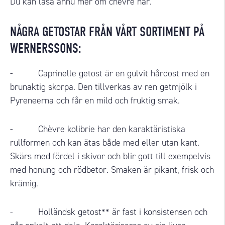
Du kan läsa ännu mer om chèvre
här
.
NÅGRA GETOSTAR FRÅN VÅRT SORTIMENT PÅ
WERNERSSONS:
-
Caprinelle getost
är en gulvit hårdost med en
brunaktig skorpa. Den tillverkas av ren getmjölk i
Pyreneerna och får en mild och fruktig smak.
-
Chèvre kolibrie
har den karaktäristiska
rullformen och kan ätas både med eller utan kant.
Skärs med fördel i skivor och blir gott till exempelvis
med honung och rödbetor. Smaken är pikant, frisk och
krämig.
-
Holländsk getost**
är fast i konsistensen och