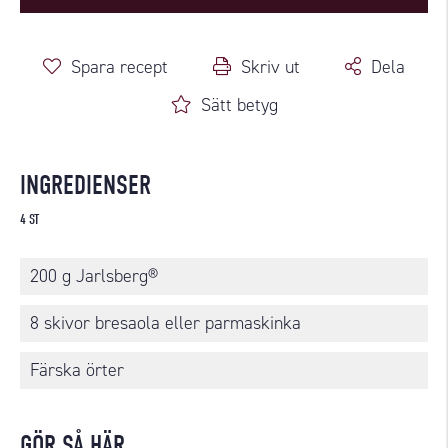
Spara recept
Skriv ut
Dela
Sätt betyg
INGREDIENSER
4 ST
200 g Jarlsberg®
8 skivor bresaola eller parmaskinka
Färska örter
GÖR SÅ HÄR