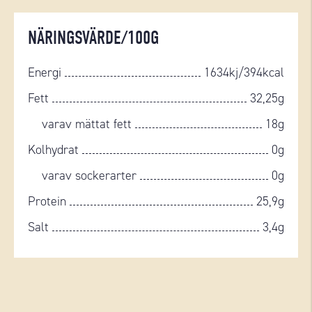
NÄRINGSVÄRDE/100G
Energi
1634kj/394kcal
Fett
32,25g
varav mättat fett
18g
Kolhydrat
0g
varav sockerarter
0g
Protein
25,9g
Salt
3,4g