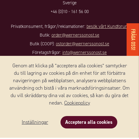
Sverige
+46 (0)10 - 161 56 00
Privatkonsument, frågor/reklamationer:
besök vårt Kundforum
FRÅGA OSS!
Butik:
order@wernerssonost.se
Butik (COOP):
ostorder@wernerssonost.se
Företagsfrågor:
info@wernerssonost.se
Genom att klicka på ”acceptera alla cookies” samtycker
KONTAKT DANMARK
du till lagring av cookies på din enhet för att förbättra
navigeringen på webbplatsen, analysera webbplatsens
Wernersson Ost Danmark A/S
användning och bistå i våra marknadsföringsinsatser. Om
Nørregade 8, 1, sal
du vill skräddarsy dina val av cookies, så kan du göra det
4100 RINGSTED
nedan.
Cookiepolicy
Danmark
+45 59 18 50 90
Inställningar
Acceptera alla cookies
Beskrivning
Innehåll
Om varumärket
Email:
info@we-to.dk