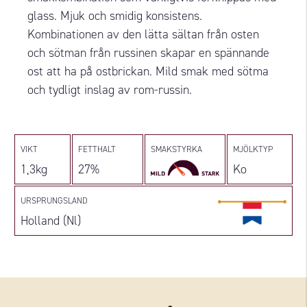
glass. Mjuk och smidig konsistens.
Kombinationen av den lätta sältan från osten
och sötman från russinen skapar en spännande
ost att ha på ostbrickan. Mild smak med sötma
och tydligt inslag av rom-russin.
VIKT
FETTHALT
SMAKSTYRKA
MJÖLKTYP
1,3kg
27%
Ko
URSPRUNGSLAND
Holland (Nl)