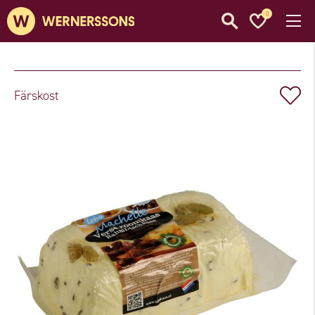
0
Färskost