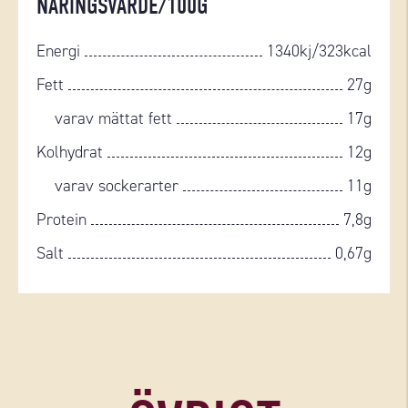
NÄRINGSVÄRDE/100G
Energi
1340kj/323kcal
Fett
27g
varav mättat fett
17g
Kolhydrat
12g
varav sockerarter
11g
Protein
7,8g
Salt
0,67g