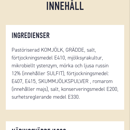
INNEHÅLL
INGREDIENSER
Pastöriserad KOMJÖLK, GRÄDDE, salt,
förtjockningsmedel E410, mjölksyrakultur,
mikrobiellt ystenzym, mörka och ljusa russin
12% (innehåller SULFIT), förtjockningsmedel:
E407, E415, SKUMMJÖLKSPULVER , romarom
(innehåller majs), salt, konserveringsmedel E200,
surhetsreglerande medel E330.