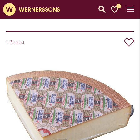
0
Hårdost