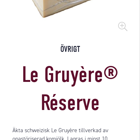
ÖVRIGT
Le Gruyère®
Réserve
Äkta schweizisk Le Gruyère tillverkad av
opastöriserad komjölk. Lagras i minst 10