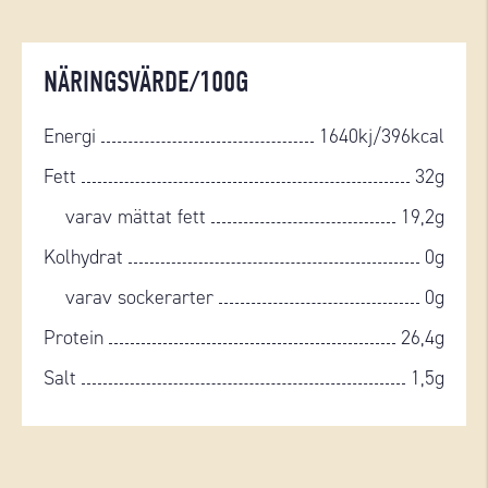
NÄRINGSVÄRDE/100G
Energi
1640kj/396kcal
Fett
32g
varav mättat fett
19,2g
Kolhydrat
0g
varav sockerarter
0g
Protein
26,4g
Salt
1,5g