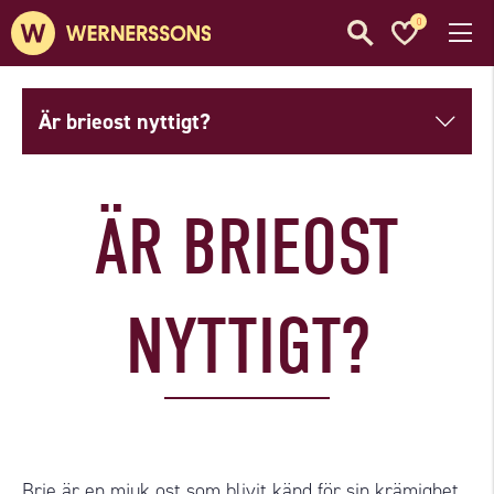
0
Är brieost nyttigt?
ÄR BRIEOST
NYTTIGT?
Brie är en mjuk ost som blivit känd för sin krämighet