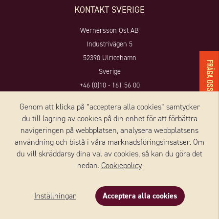
KONTAKT SVERIGE
Wernersson Ost AB
Industrivägen 5
52390 Ulricehamn
FRÅGA OSS!
Sverige
+46 (0)10 - 161 56 00
Genom att klicka på ”acceptera alla cookies” samtycker
Privatkonsument, frågor/reklamationer:
besök vårt Kundforum
du till lagring av cookies på din enhet för att förbättra
Butik:
order@wernerssonost.se
navigeringen på webbplatsen, analysera webbplatsens
Butik (COOP):
ostorder@wernerssonost.se
användning och bistå i våra marknadsföringsinsatser. Om
Företagsfrågor:
info@wernerssonost.se
du vill skräddarsy dina val av cookies, så kan du göra det
nedan.
Cookiepolicy
KONTAKT DANMARK
Inställningar
Acceptera alla cookies
Wernersson Ost Danmark A/S
Nørregade 8, 1, sal