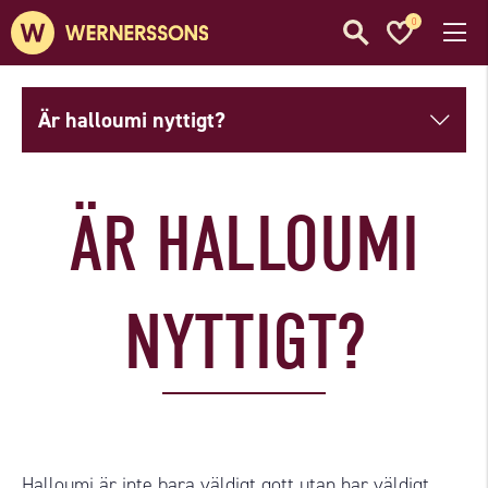
0
Är halloumi nyttigt?
ÄR HALLOUMI
NYTTIGT?
Halloumi är inte bara väldigt gott utan har väldigt