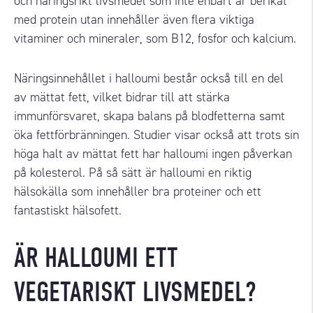
och näringsrikt livsmedel som inte enbart är berikat
med protein utan innehåller även flera viktiga
vitaminer och mineraler, som B12, fosfor och kalcium.
Näringsinnehållet i halloumi består också till en del
av mättat fett, vilket bidrar till att stärka
immunförsvaret, skapa balans på blodfetterna samt
öka fettförbränningen. Studier visar också att trots sin
höga halt av mättat fett har halloumi ingen påverkan
på kolesterol. På så sätt är halloumi en riktig
hälsokälla som innehåller bra proteiner och ett
fantastiskt
hälsofett
.
ÄR HALLOUMI ETT
VEGETARISKT LIVSMEDEL?