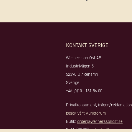
KONTAKT SVERIGE
Wernersson Ost AB
Industrivägen 5
52390 Ulricehamn
Sverige
+46 (0)10 - 161 56 00
Privatkonsument, frågor/reklamation
besök vårt Kundforum
Butik:
order@wernerssonost.se
Butik (COOP):
ostorder@wernerssono