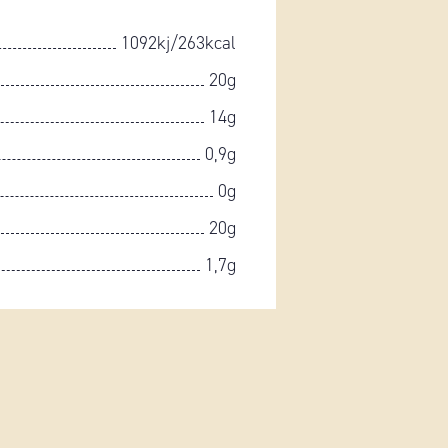
1092kj/263kcal
20g
14g
0,9g
0g
20g
1,7g