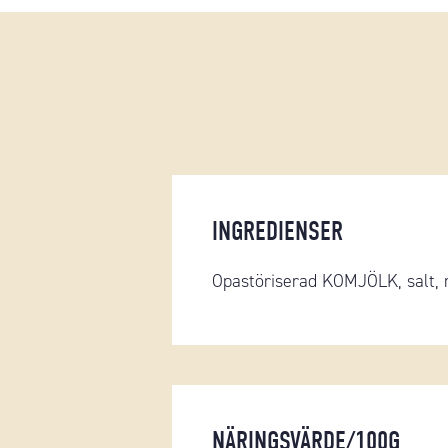
INGREDIENSER
Opastöriserad KOMJÖLK, salt, m
NÄRINGSVÄRDE/100G