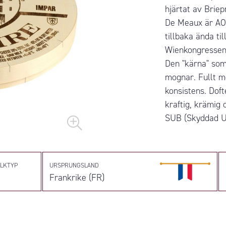
hjärtat av Brie
De Meaux är AO
tillbaka ända ti
Wienkongressen 
Den "kärna" som 
mognar. Fullt m
konsistens. Doft
kraftig, krämig
SUB (Skyddad Ur
LKTYP
URSPRUNGSLAND
Frankrike (FR)