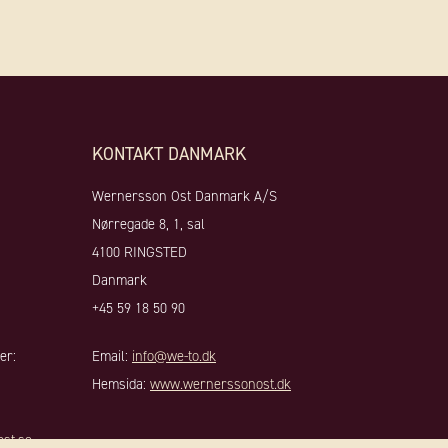
KONTAKT DANMARK
Wernersson Ost Danmark A/S
Nørregade 8, 1, sal
4100 RINGSTED
Danmark
+45 59 18 50 90
er:
Email:
info@we-to.dk
Hemsida:
www.wernerssonost.dk
st.se