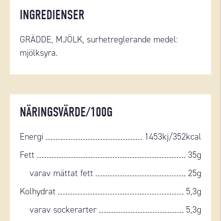
INGREDIENSER
GRÄDDE, MJÖLK, surhetreglerande medel:
mjölksyra.
NÄRINGSVÄRDE/100G
Energi
1453kj/352kcal
Fett
35g
varav mättat fett
25g
Kolhydrat
5,3g
varav sockerarter
5,3g