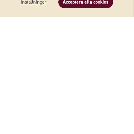
Inställningar
Acceptera alla cookies
Beskrivning
Innehåll
Recept
Om varumärket
MICHELANGELO finns i stora delar av Europa och är
ett varumärke för italienska osttyper. Ett starkt
varumärke riktat mot både konsument och
restaurang. Klassiska ostar som Parmigiano
Reggiano, Grana Padano, Gorgonzola, Taleggio och
Mozzarella finns samtliga i MICHELANGELO-
sortimentet.
Läs mer
OSTAR FRÅN MICHELANGELO®