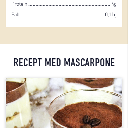
Protein
4g
Salt
0,11g
RECEPT MED MASCARPONE