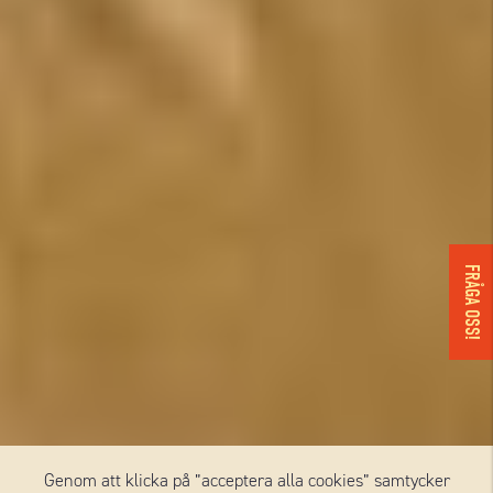
FRÅGA OSS!
Genom att klicka på ”acceptera alla cookies” samtycker