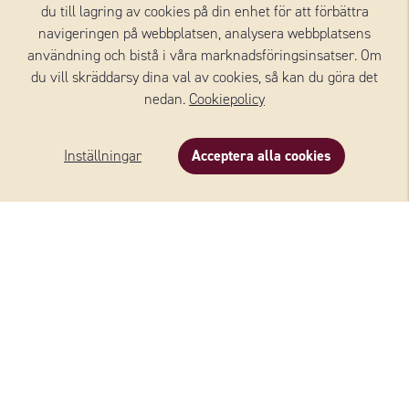
du till lagring av cookies på din enhet för att förbättra
navigeringen på webbplatsen, analysera webbplatsens
användning och bistå i våra marknadsföringsinsatser. Om
du vill skräddarsy dina val av cookies, så kan du göra det
nedan.
Cookiepolicy
Inställningar
Acceptera alla cookies
Beskrivning
Innehåll
Recept
Om varumärket
Vårt alldeles egna varumärke. I snart 100 år har vi
lagrat, förädlat och levererat ostar. I sortimentet
finns ostar i alla kategorier. Noga utvalda från våra
leverantörer runt om i världen. Wernerssons betyder
mer ost, för vardag och fest, för festvardag och