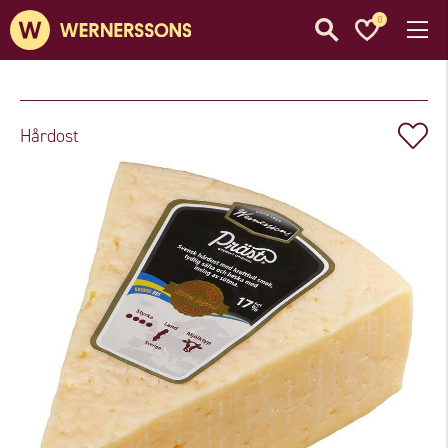
0
Hårdost