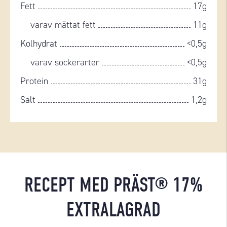
Fett
17g
varav mättat fett
11g
Kolhydrat
<0,5g
varav sockerarter
<0,5g
Protein
31g
Salt
1,2g
RECEPT MED PRÄST® 17%
EXTRALAGRAD