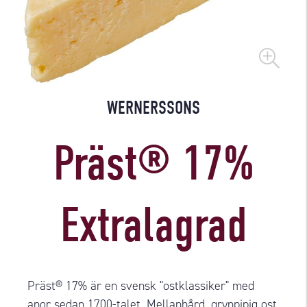
WERNERSSONS
Präst® 17%
Extralagrad
Präst® 17% är en svensk "ostklassiker" med
anor sedan 1700-talet. Mellanhård, grynpipig ost,