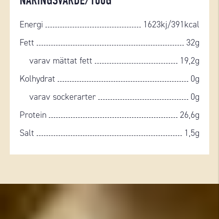
NÄRINGSVÄRDE/100G
Energi
1623kj/391kcal
Fett
32g
varav mättat fett
19,2g
Kolhydrat
0g
varav sockerarter
0g
Protein
26,6g
Salt
1,5g