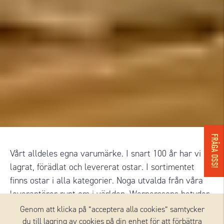
FRÅGA OSS!
Vårt alldeles egna varumärke. I snart 100 år har vi
lagrat, förädlat och levererat ostar. I sortimentet
finns ostar i alla kategorier. Noga utvalda från våra
leverantörer runt om i världen. Wernerssons betyder
mer ost, för vardag och fest, för festvardag och
Genom att klicka på ”acceptera alla cookies” samtycker
vardagsfest. Mer ost, för dig och för mig. För vi vet att
du till lagring av cookies på din enhet för att förbättra