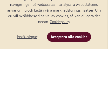
navigeringen på webbplatsen, analysera webbplatsens
ingen – egentligen – har någonsin velat ha mindre ost.
användning och bistå i våra marknadsföringsinsatser. Om
Bara mer.
du vill skräddarsy dina val av cookies, så kan du göra det
nedan.
Cookiepolicy
Läs mer
Inställningar
Acceptera alla cookies
Beskrivning
Innehåll
Om varumärket
OSTAR FRÅN WERNERSSONS