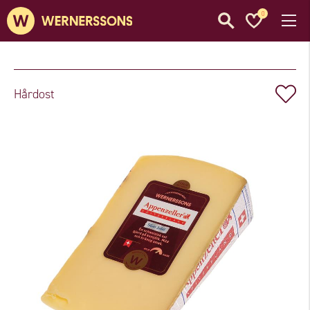
0
Hårdost