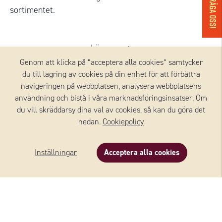
FRÅGA OSS!
sortimentet.
Läs mer
Genom att klicka på ”acceptera alla cookies” samtycker
du till lagring av cookies på din enhet för att förbättra
navigeringen på webbplatsen, analysera webbplatsens
användning och bistå i våra marknadsföringsinsatser. Om
OSTAR FRÅN MICHELANGELO®
du vill skräddarsy dina val av cookies, så kan du göra det
nedan.
Cookiepolicy
Inställningar
Acceptera alla cookies
Beskrivning
Innehåll
Om varumärket