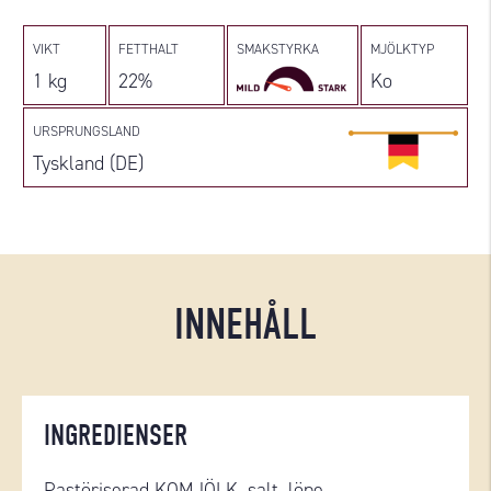
VIKT
FETTHALT
SMAKSTYRKA
MJÖLKTYP
1 kg
22%
Ko
URSPRUNGSLAND
Tyskland (DE)
INNEHÅLL
INGREDIENSER
Pastöriserad KOMJÖLK, salt, löpe,