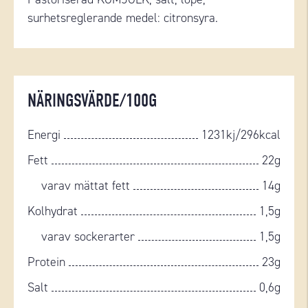
surhetsreglerande medel: citronsyra.
NÄRINGSVÄRDE/100G
Energi
1231kj/296kcal
Fett
22g
varav mättat fett
14g
Kolhydrat
1,5g
varav sockerarter
1,5g
Protein
23g
Salt
0,6g