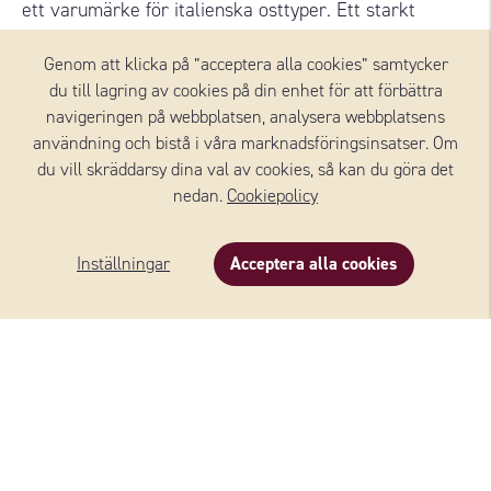
ett varumärke för italienska osttyper. Ett starkt
varumärke riktat mot både konsument och
Genom att klicka på ”acceptera alla cookies” samtycker
restaurang. Klassiska ostar som Parmigiano
du till lagring av cookies på din enhet för att förbättra
Reggiano, Grana Padano, Gorgonzola, Taleggio och
navigeringen på webbplatsen, analysera webbplatsens
Mozzarella finns samtliga i MICHELANGELO-
användning och bistå i våra marknadsföringsinsatser. Om
sortimentet.
du vill skräddarsy dina val av cookies, så kan du göra det
nedan.
Cookiepolicy
Läs mer
Inställningar
Acceptera alla cookies
Beskrivning
Innehåll
Om varumärket
OSTAR FRÅN MICHELANGELO®