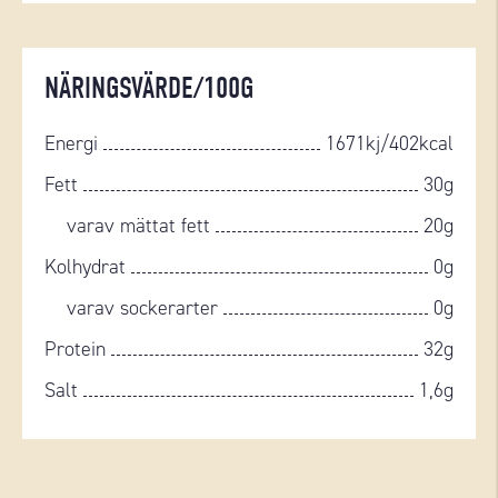
NÄRINGSVÄRDE/100G
Energi
1671kj/402kcal
Fett
30g
varav mättat fett
20g
Kolhydrat
0g
varav sockerarter
0g
Protein
32g
Salt
1,6g