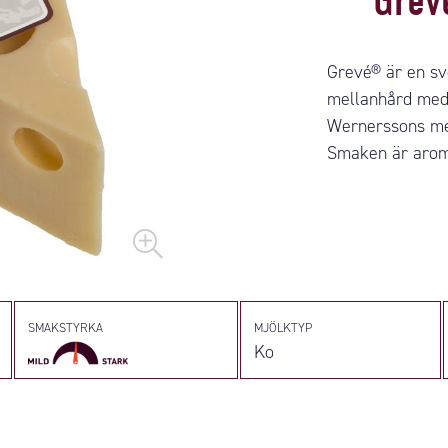
Grev
Grevé® är en sv
mellanhård med 
Wernerssons me
Smaken är aroma
SMAKSTYRKA
MJÖLKTYP
Ko