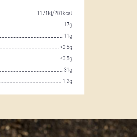
1171kj/281kcal
17g
11g
<0,5g
<0,5g
31g
1,2g