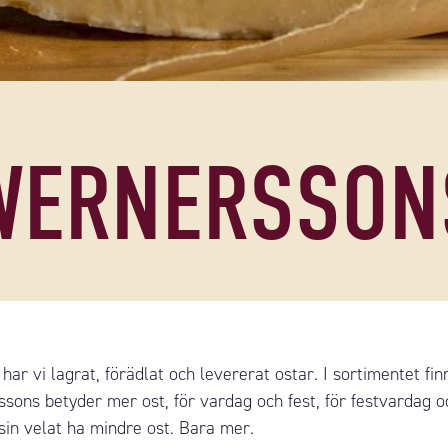
WERNERSSON
ar vi lagrat, förädlat och levererat ostar. I sortimentet fin
sons betyder mer ost, för vardag och fest, för festvardag oc
nsin velat ha mindre ost. Bara mer.