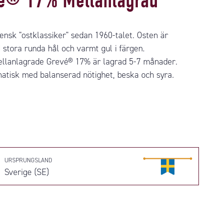
é® 17% Mellanlagrad
ensk "ostklassiker" sedan 1960-talet. Osten är
stora runda hål och varmt gul i färgen.
llanlagrade Grevé® 17% är lagrad 5-7 månader.
tisk med balanserad nötighet, beska och syra.
URSPRUNGSLAND
Sverige (SE)