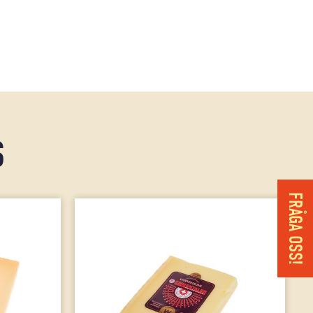
S
FRÅGA OSS!