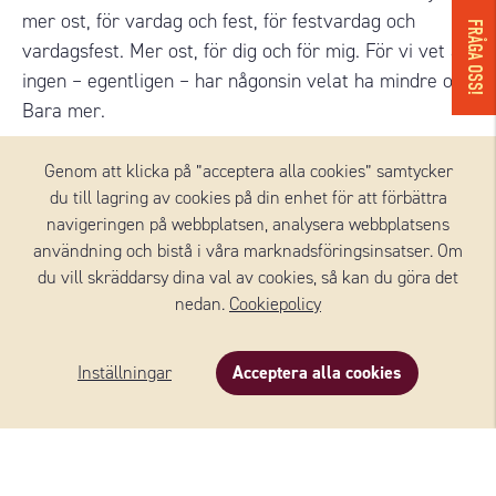
mer ost, för vardag och fest, för festvardag och
FRÅGA OSS!
vardagsfest. Mer ost, för dig och för mig. För vi vet att
ingen – egentligen – har någonsin velat ha mindre ost.
Bara mer.
Genom att klicka på ”acceptera alla cookies” samtycker
Läs mer
du till lagring av cookies på din enhet för att förbättra
navigeringen på webbplatsen, analysera webbplatsens
användning och bistå i våra marknadsföringsinsatser. Om
du vill skräddarsy dina val av cookies, så kan du göra det
nedan.
Cookiepolicy
OSTAR FRÅN WERNERSSONS
Inställningar
Acceptera alla cookies
Beskrivning
Innehåll
Om varumärket