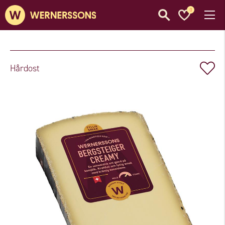
0
Hårdost