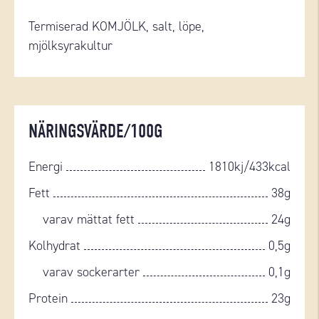
T
ermiserad KOMJÖLK, salt, löpe,
mjölksyrakultur
NÄRINGSVÄRDE/100G
Energi
1810kj/433kcal
Fett
38g
varav mättat fett
24g
Kolhydrat
0,5g
varav sockerarter
0,1g
Protein
23g