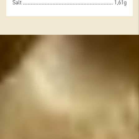
Salt
1,61g