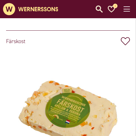
0
Färskost