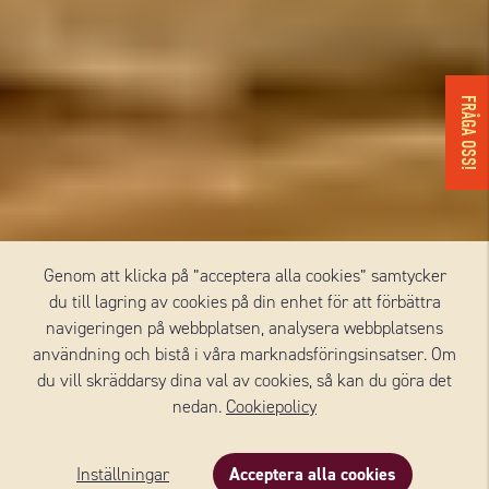
FRÅGA OSS!
Genom att klicka på ”acceptera alla cookies” samtycker
du till lagring av cookies på din enhet för att förbättra
navigeringen på webbplatsen, analysera webbplatsens
användning och bistå i våra marknadsföringsinsatser. Om
Vårt alldeles egna varumärke. I snart 100 år har vi
du vill skräddarsy dina val av cookies, så kan du göra det
lagrat, förädlat och levererat ostar. I sortimentet
nedan.
Cookiepolicy
finns ostar i alla kategorier. Noga utvalda från våra
leverantörer runt om i världen. Wernerssons betyder
Inställningar
Acceptera alla cookies