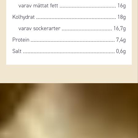
varav mättat fett
16g
Kolhydrat
18g
varav sockerarter
16,7g
Protein
7,4g
Salt
0,6g