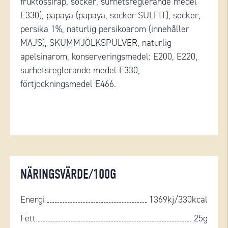
fruktossirap, socker, surhetsreglerande medel
E330), papaya (papaya, socker SULFIT), socker,
persika 1%, naturlig persikoarom (innehåller
MAJS), SKUMMJÖLKSPULVER, naturlig
apelsinarom, konserveringsmedel: E200, E220,
surhetsreglerande medel E330,
förtjockningsmedel E466.
NÄRINGSVÄRDE/100G
Energi
1369kj/330kcal
Fett
25g