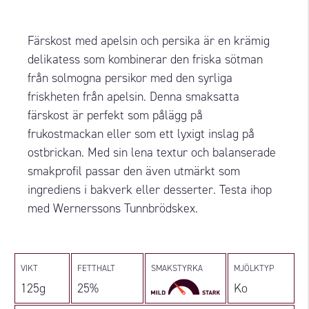
Färskost med apelsin och persika är en krämig
delikatess som kombinerar den friska sötman
från solmogna persikor med den syrliga
friskheten från apelsin. Denna smaksatta
färskost är perfekt som pålägg på
frukostmackan eller som ett lyxigt inslag på
ostbrickan. Med sin lena textur och balanserade
smakprofil passar den även utmärkt som
ingrediens i bakverk eller desserter. Testa ihop
med Wernerssons Tunnbrödskex.
VIKT
FETTHALT
SMAKSTYRKA
MJÖLKTYP
125g
25%
Ko