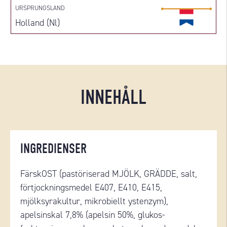
URSPRUNGSLAND
Holland (Nl)
INNEHÅLL
INGREDIENSER
FärskOST (pastöriserad MJÖLK, GRÄDDE, salt,
förtjockningsmedel E407, E410, E415,
mjölksyrakultur, mikrobiellt ystenzym),
apelsinskal 7,8% (apelsin 50%, glukos-