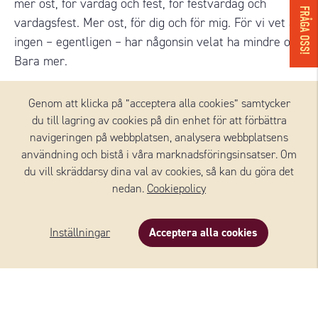
mer ost, för vardag och fest, för festvardag och
FRÅGA OSS!
vardagsfest. Mer ost, för dig och för mig. För vi vet att
ingen – egentligen – har någonsin velat ha mindre ost.
Bara mer.
Genom att klicka på ”acceptera alla cookies” samtycker
Läs mer
du till lagring av cookies på din enhet för att förbättra
navigeringen på webbplatsen, analysera webbplatsens
användning och bistå i våra marknadsföringsinsatser. Om
du vill skräddarsy dina val av cookies, så kan du göra det
nedan.
Cookiepolicy
OSTAR FRÅN WERNERSSONS
Inställningar
Acceptera alla cookies
Beskrivning
Innehåll
Om varumärket