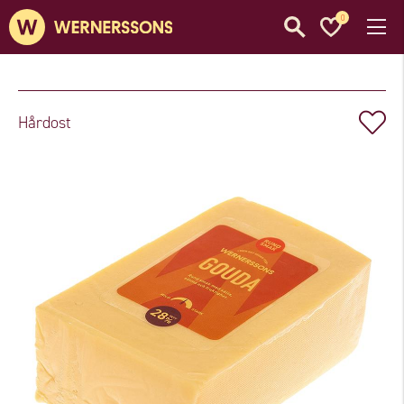
0
Hårdost