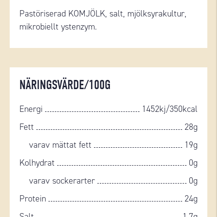
Pastöriserad KOMJÖLK, salt, mjölksyrakultur,
mikrobiellt ystenzym.
NÄRINGSVÄRDE/100G
Energi
1452kj/350kcal
Fett
28g
varav mättat fett
19g
Kolhydrat
0g
varav sockerarter
0g
Protein
24g
Salt
1,7g