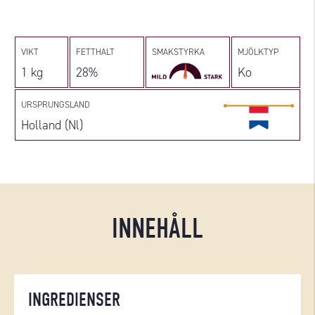
VIKT
FETTHALT
SMAKSTYRKA
MJÖLKTYP
1 kg
28%
Ko
URSPRUNGSLAND
Holland (Nl)
INNEHÅLL
INGREDIENSER