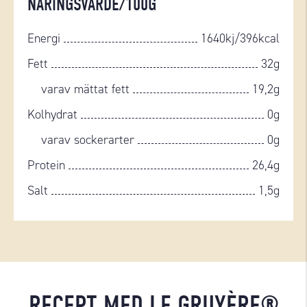
NÄRINGSVÄRDE/100G
Energi
1640kj/396kcal
Fett
32g
varav mättat fett
19,2g
Kolhydrat
0g
varav sockerarter
0g
Protein
26,4g
Salt
1,5g
RECEPT MED LE GRUYÈRE®