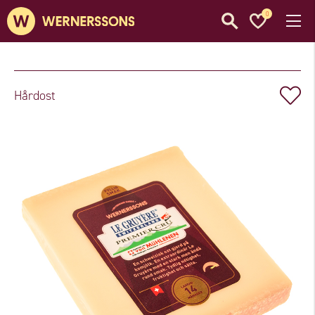
0
Hårdost