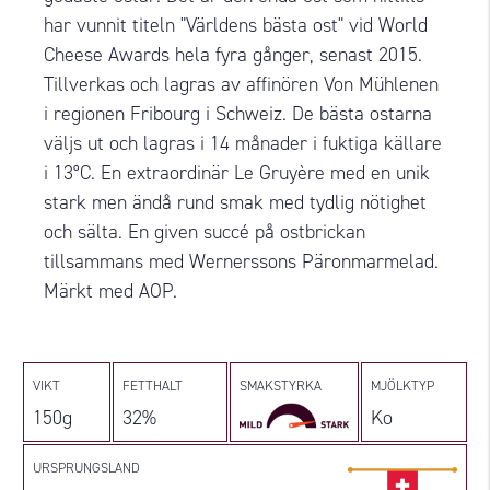
har vunnit titeln "Världens bästa ost" vid World
Cheese Awards hela fyra gånger, senast 2015.
Tillverkas och lagras av affinören Von Mühlenen
i regionen Fribourg i Schweiz. De bästa ostarna
väljs ut och lagras i 14 månader i fuktiga källare
i 13°C. En extraordinär Le Gruyère med en unik
stark men ändå rund smak med tydlig nötighet
och sälta. En given succé på ostbrickan
tillsammans med Wernerssons Päronmarmelad.
Märkt med AOP.
VIKT
FETTHALT
SMAKSTYRKA
MJÖLKTYP
150g
32%
Ko
URSPRUNGSLAND