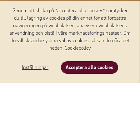
Genom att klicka på ”acceptera alla cookies” samtycker
du till lagring av cookies på din enhet för att förbättra
navigeringen på webbplatsen, analysera webbplatsens
användning och bistå i våra marknadsföringsinsatser. Om
du vill skräddarsy dina val av cookies, så kan du göra det
nedan.
Cookiepolicy
Inställningar
Acceptera alla cookies
Beskrivning
Innehåll
Recept
Om varumärket
Vårt alldeles egna varumärke. I snart 100 år har vi
lagrat, förädlat och levererat ostar. I sortimentet