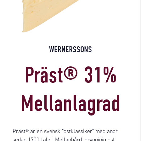
WERNERSSONS
Präst® 31%
Mellanlagrad
Präst® är en svensk "ostklassiker" med anor
sedan 1700-talet. Mellanhård, grynpipig ost,