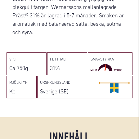
blekgul i färgen. Wernerssons mellanlagrade
Präst® 31% är lagrad i 5-7 månader. Smaken är
aromatisk med balanserad sälta, beska, sötma
och syra.
VIKT
FETTHALT
SMAKSTYRKA
Ca 750g
31%
MJÖLKTYP
URSPRUNGSLAND
Ko
Sverige (SE)
INNEHÅLL