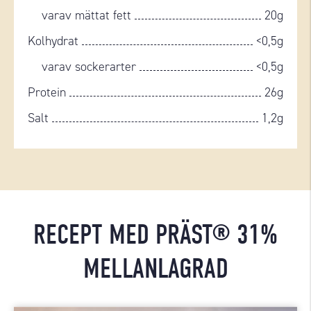
varav mättat fett
20g
Kolhydrat
<0,5g
varav sockerarter
<0,5g
Protein
26g
Salt
1,2g
RECEPT MED PRÄST® 31%
MELLANLAGRAD