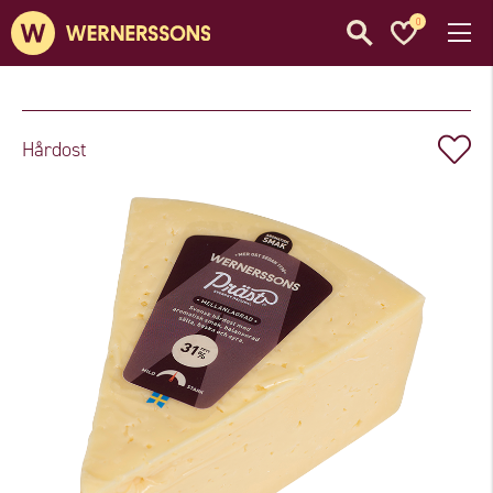
0
Hårdost