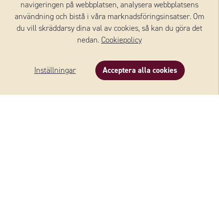
navigeringen på webbplatsen, analysera webbplatsens
användning och bistå i våra marknadsföringsinsatser. Om
du vill skräddarsy dina val av cookies, så kan du göra det
nedan.
Cookiepolicy
Inställningar
Acceptera alla cookies
Beskrivning
Innehåll
Recept
Om varumärket
Vårt alldeles egna varumärke. I snart 100 år har vi
lagrat, förädlat och levererat ostar. I sortimentet
finns ostar i alla kategorier. Noga utvalda från våra
leverantörer runt om i världen. Wernerssons betyder
mer ost, för vardag och fest, för festvardag och
vardagsfest. Mer ost, för dig och för mig. För vi vet att