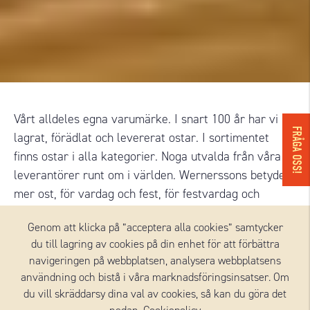
Vårt alldeles egna varumärke. I snart 100 år har vi
FRÅGA OSS!
lagrat, förädlat och levererat ostar. I sortimentet
finns ostar i alla kategorier. Noga utvalda från våra
leverantörer runt om i världen. Wernerssons betyder
mer ost, för vardag och fest, för festvardag och
vardagsfest. Mer ost, för dig och för mig. För vi vet att
Genom att klicka på ”acceptera alla cookies” samtycker
ingen – egentligen – har någonsin velat ha mindre ost.
du till lagring av cookies på din enhet för att förbättra
Bara mer.
navigeringen på webbplatsen, analysera webbplatsens
användning och bistå i våra marknadsföringsinsatser. Om
du vill skräddarsy dina val av cookies, så kan du göra det
Läs mer