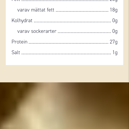
varav mättat fett
18g
Kolhydrat
0g
varav sockerarter
0g
Protein
27g
Salt
1g