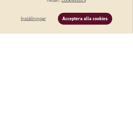
nedan.
Cookiepolicy
Inställningar
Acceptera alla cookies
Beskrivning
Innehåll
Om varumärket
OSTAR FRÅN WERNERSSONS