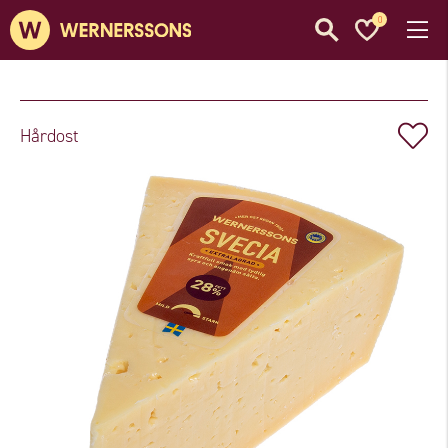
0
Hårdost