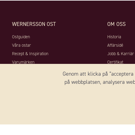
WERNERSSON OST
OM OSS
Ostguiden
Historia
Våra ostar
Affärsidé
Recept & Inspiration
Jobb & Karriär
Varumärken
Certifikat
Kontakt
Hållbarhet
Genom att klicka på ”acceptera a
Cookies
på webbplatsen, analysera webb
FÖLJ OSS: