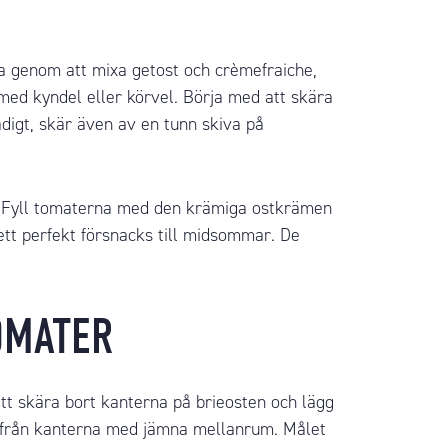
a genom att mixa getost och
crèmefraiche
,
med kyndel eller körvel. Börja med att skära
adigt, skär även av en tunn skiva på
r. Fyll tomaterna med den krämiga ostkrämen
ett perfekt försnacks till midsommar. De
OMATER
tt skära bort kanterna på brieosten och lägg
en från kanterna med jämna mellanrum. Målet