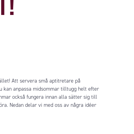
T!
llet! Att servera små aptitretare på
 du kan anpassa
midsommar tilltugg
helt efter
mar också fungera innan alla sätter sig till
göra. Nedan delar vi med oss av några idéer