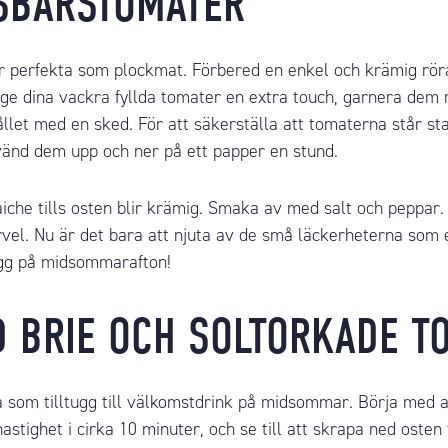
SBÄRSTOMATER
 perfekta som plockmat. Förbered en enkel och krämig rör
 ge dina vackra fyllda tomater en extra touch, garnera dem 
llet med en sked. För att säkerställa att tomaterna står st
vänd dem upp och ner på ett papper en stund.
aiche
tills osten blir krämig. Smaka av med salt och peppa
vel. Nu är det bara att njuta av de små läckerheterna som 
ltugg på midsommarafton!
D
BRIE
OCH SOLTORKADE T
 som tilltugg till välkomstdrink på midsommar. Börja med a
astighet i cirka 10 minuter, och se till att skrapa ned ost