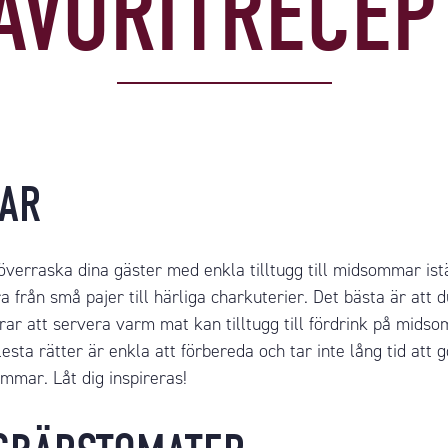
AVORITRECEP
MAR
erraska dina gäster med enkla tilltugg till midsommar istä
 från små pajer till härliga charkuterier. Det bästa är att
r att servera varm mat kan tilltugg till fördrink på midsom
sta rätter är enkla att förbereda och tar inte lång tid att 
ommar. Låt dig inspireras!