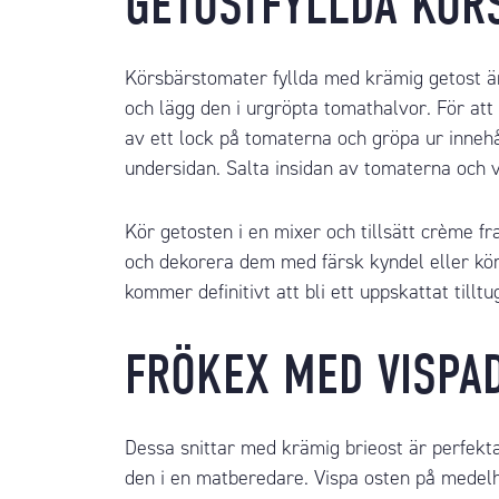
GETOSTFYLLDA KÖR
Körsbärstomater fyllda med krämig
getost
är
och lägg den i urgröpta tomathalvor. För att
av ett lock på tomaterna och gröpa ur innehå
undersidan. Salta insidan av tomaterna och 
Kör getosten i en mixer och tillsätt
crème fr
och dekorera dem med färsk kyndel eller kör
kommer definitivt att bli ett uppskattat til
FRÖKEX
MED VISPA
Dessa snittar med krämig
brieost
är perfekta
den i en matberedare. Vispa osten på medelh