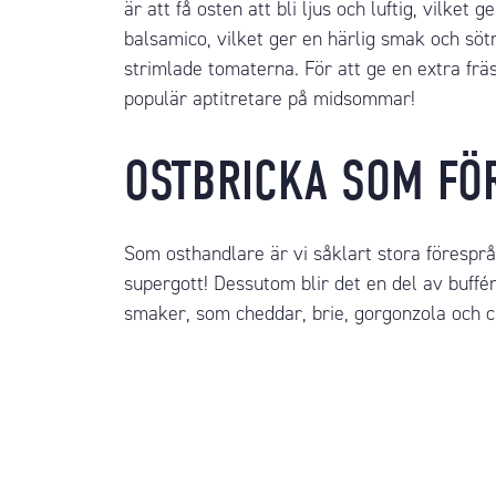
är att få osten att bli ljus och luftig, vilk
balsamico
, vilket ger en härlig smak och söt
strimlade tomaterna. För att ge en extra fr
populär aptitretare på midsommar!
OSTBRICKA SOM FÖ
Som osthandlare är vi såklart stora förespråk
supergott! Dessutom blir det en del av buffé
smaker, som cheddar, brie, gorgonzola och
c