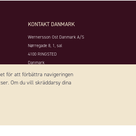
KONTAKT DANMARK
Wernersson Ost Danmark A/S
Nørregade 8, 1, sal
4100 RINGSTED
Danmark
+45 59 18 50 90
et för att förbättra navigeringen
ser. Om du vill skräddarsy dina
er:
Email:
info@we-to.dk
Hemsida:
www.wernerssonost.dk
st.se
.se