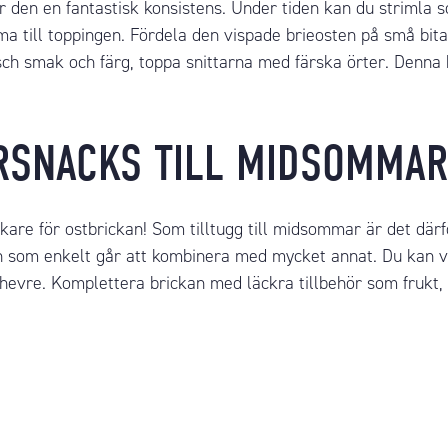
et ger den en fantastisk konsistens. Under tiden kan du strim
ma till
toppingen
. Fördela den vispade brieosten på små bit
äsch smak och färg, toppa
snittarna
med färska örter. Denna
RSNACKS TILL MIDSOMMAR
are för ostbrickan! Som tilltugg till midsommar är det därfö
n som enkelt går att kombinera med mycket annat. Du kan vä
hevre
. Komplettera brickan med läckra tillbehör som frukt,