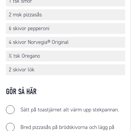
1 tsk smör
2 msk pizzasås
6 skivor pepperoni
4 skivor Norvegia® Original
¼ tsk Oregano
2 skivor lök
GÖR SÅ HÄR
Sätt på toastjärnet alt värm upp stekpannan.
Bred pizzasås på brödskivorna och lägg på