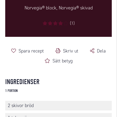
Norvegia® block, Norvegia® skivad
(1)
Spara recept
Skriv ut
Dela
Sätt betyg
INGREDIENSER
1 PORTION
2 skivor bröd