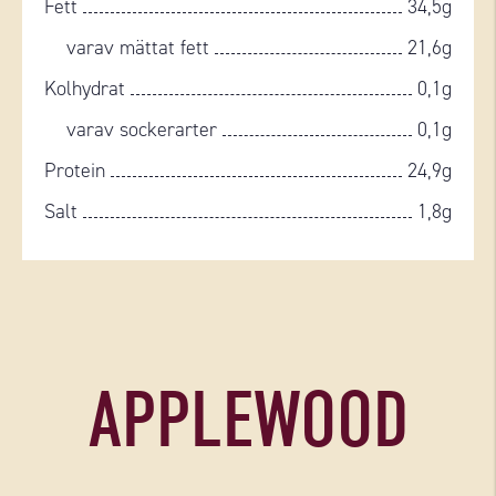
Fett
34,5g
varav mättat fett
21,6g
Kolhydrat
0,1g
varav sockerarter
0,1g
Protein
24,9g
Salt
1,8g
APPLEWOOD