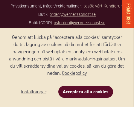
Privatkonsument, frågor/reklamationer:
besök vårt Kundforum
FRÅGA OSS!
Butik:
order@wernerssonost.se
Butik (COOP):
ostorder@wernerssonost.se
Företagsfrågor:
info@wernerssonost.se
Genom att klicka på ”acceptera alla cookies” samtycker
du till lagring av cookies på din enhet för att förbättra
KONTAKT DANMARK
navigeringen på webbplatsen, analysera webbplatsens
användning och bistå i våra marknadsföringsinsatser. Om
Wernersson Ost Danmark A/S
du vill skräddarsy dina val av cookies, så kan du göra det
Nørregade 8, 1, sal
nedan.
Cookiepolicy
4100 RINGSTED
Danmark
Inställningar
Acceptera alla cookies
+45 59 18 50 90
Beskrivning
Innehåll
Om varumärket
Email:
info@we-to.dk
Hemsida:
www.wernerssonost.dk
FÖLJ OSS: